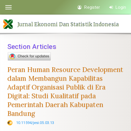
Quick
Register
Login
Toggle
jump
navigation
to
Jurnal Ekonomi Dan Statistik Indonesia
page
content
Main
Section Articles
Navigation
Main
Content
Peran Human Resource Development
Sidebar
dalam Membangun Kapabilitas
Adaptif Organisasi Publik di Era
Digital: Studi Kualitatif pada
Pemerintah Daerah Kabupaten
Bandung
10.11594/jesi.05.03.13