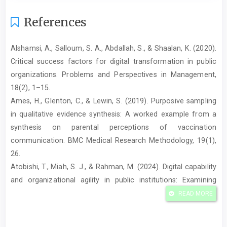
References
Alshamsi, A., Salloum, S. A., Abdallah, S., & Shaalan, K. (2020).
Critical success factors for digital transformation in public
organizations. Problems and Perspectives in Management,
18(2), 1–15.
Ames, H., Glenton, C., & Lewin, S. (2019). Purposive sampling
in qualitative evidence synthesis: A worked example from a
synthesis on parental perceptions of vaccination
communication. BMC Medical Research Methodology, 19(1),
26.
Atobishi, T., Miah, S. J., & Rahman, M. (2024). Digital capability
and organizational agility in public institutions: Examining
adaptive performance in the public sector. Administrative
READ MORE
Sciences, 14(2), 37.
Badan Kepegawaian Negara. (2023). Transformasi