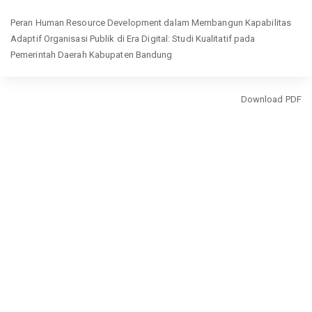
Return
Peran Human Resource Development dalam Membangun Kapabilitas
to
Adaptif Organisasi Publik di Era Digital: Studi Kualitatif pada
Article
Pemerintah Daerah Kabupaten Bandung
Details
Download
Download PDF