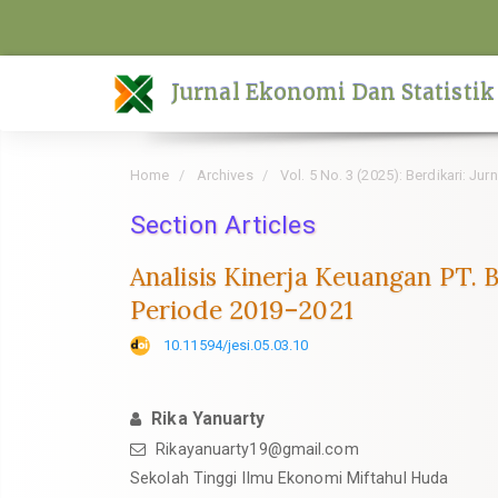
Quick
jump
to
Jurnal Ekonomi Dan Statistik
page
content
Main
Home
Archives
Vol. 5 No. 3 (2025): Berdikari: Ju
Navigation
Main
Section Articles
Content
Analisis Kinerja Keuangan PT. B
Sidebar
Periode 2019–2021
10.11594/jesi.05.03.10
Rika Yanuarty
Rikayanuarty19@gmail.com
Sekolah Tinggi Ilmu Ekonomi Miftahul Huda