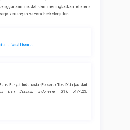
nggunaan modal dan meningkatkan efisiensi
erja keuangan secara berkelanjutan.
nternational License
.
. Bank Rakyat Indonesia (Persero) Tbk Ditin-jau dari
mi Dan Statistik Indonesia
,
5
(3), 517-523.