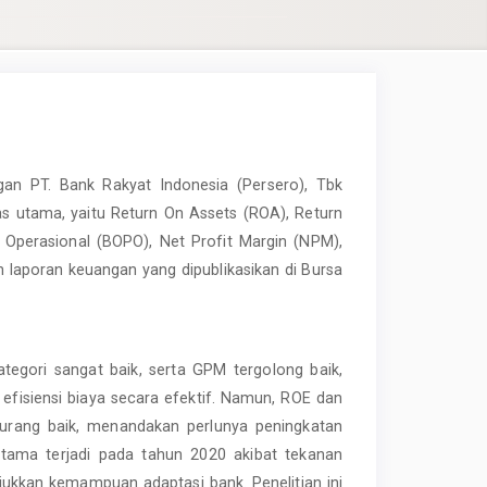
ngan PT. Bank Rakyat Indonesia (Persero), Tbk
tas utama, yaitu Return On Assets (ROA), Return
 Operasional (BOPO), Net Profit Margin (NPM),
 laporan keuangan yang dipublikasikan di Bursa
gori sangat baik, serta GPM tergolong baik,
isiensi biaya secara efektif. Namun, ROE dan
urang baik, menandakan perlunya peningkatan
rutama terjadi pada tahun 2020 akibat tekanan
ukkan kemampuan adaptasi bank. Penelitian ini