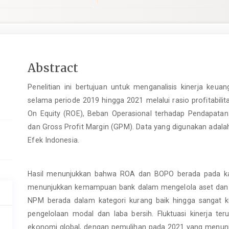
pro.article.sidebar##
Main
Abstract
Article
Penelitian ini bertujuan untuk menganalisis kinerja keua
Content
selama periode 2019 hingga 2021 melalui rasio profitabili
On Equity (ROE), Beban Operasional terhadap Pendapatan
dan Gross Profit Margin (GPM). Data yang digunakan adalah
Efek Indonesia.
Hasil menunjukkan bahwa ROA dan BOPO berada pada kate
menunjukkan kemampuan bank dalam mengelola aset dan ef
NPM berada dalam kategori kurang baik hingga sangat k
pengelolaan modal dan laba bersih. Fluktuasi kinerja te
ekonomi global, dengan pemulihan pada 2021 yang menunj