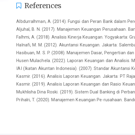
References
Albdurralhman, A. (2014). Fungsi dan Peran Bank dalam Per
Aljuhal, B. N. (2017). Manajemen Keuangan Perusahaan. Ban
Falhmi, A. (2018). Analisis Kinerja Keuangan. Yogyakarta: Gr
Halnafi, M. M. (2012). Akuntansi Keuangan. Jakarta: Salemb
Hasibuan, M. S. P. (2008). Manajemen Dasar, Pengertian dan
Husen Mulachela. (2022). Laporan Keuangan dan Analisis. M
IAI (Ikatan Akuntan Indonesia). (2007). Standar Akuntansi K
Kasmir. (2016). Analisis Laporan Keuangan. Jakarta: PT Raj
Kasmir. (2019). Analisis Laporan Keuangan dan Rasio Keuan
Mukhlisha Dina Roski. (2019). Sistem Dual Banking di Perban
Prihalri, T. (2020). Manajemen Keuangan Pe-rusahaan. Band
Putra, R. O. E. (2019). Analisis Rasio Profitabil-itas PT B
15(3), 100-112.
Rahmatika, A. N. (2014). Dual Banking System di Indonesia. 
Salimtono, A. (2017). Manajemen Keuangan. Yogyakarta: B