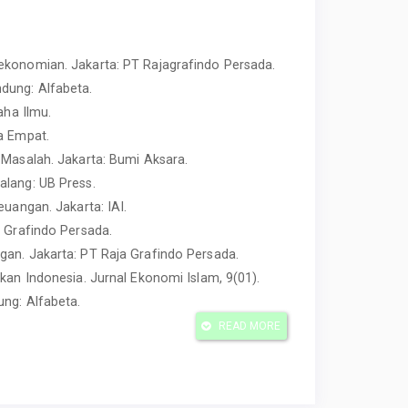
ekonomian. Jakarta: PT Rajagrafindo Persada.
dung: Alfabeta.
aha Ilmu.
a Empat.
 Masalah. Jakarta: Bumi Aksara.
alang: UB Press.
euangan. Jakarta: IAI.
a Grafindo Persada.
gan. Jakarta: PT Raja Grafindo Persada.
kan Indonesia. Jurnal Ekonomi Islam, 9(01).
ung: Alfabeta.
ank Muamalat Indonesia. Jurnal Akuntansi Modern,
READ MORE
Jurnal Ilmiah Ekonomi Is-lam, 9(01).
PFE.