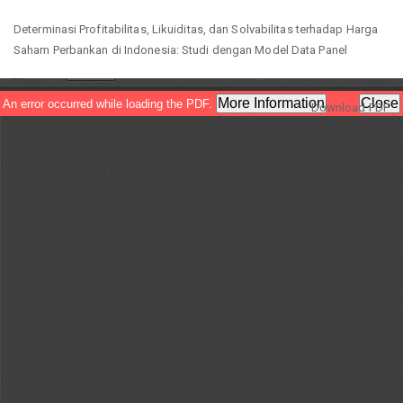
Return
Determinasi Profitabilitas, Likuiditas, dan Solvabilitas terhadap Harga
to
Saham Perbankan di Indonesia: Studi dengan Model Data Panel
Article
Details
Download
Download PDF