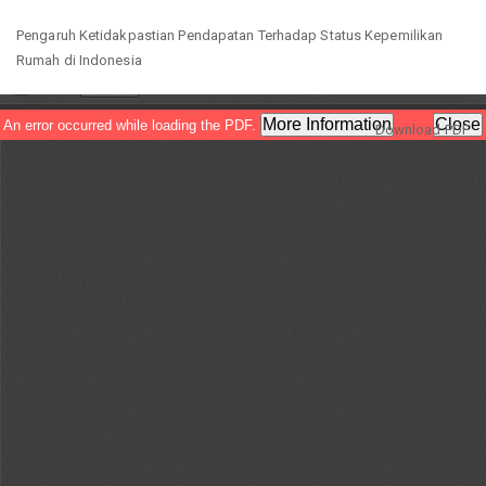
Return
Pengaruh Ketidakpastian Pendapatan Terhadap Status Kepemilikan
to
Rumah di Indonesia
Article
Details
Download
Download PDF