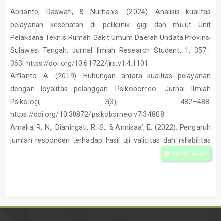
Abrianto, Daswati, & Nurhanis. (2024). Analisis kualitas
pelayanan kesehatan di poliklinik gigi dan mulut Unit
Pelaksana Teknis Rumah Sakit Umum Daerah Undata Provinsi
Sulawesi Tengah. Jurnal Ilmiah Research Student, 1, 357–
363. https://doi.org/10.61722/jirs.v1i4.1101
Alfianto, A. (2019). Hubungan antara kualitas pelayanan
dengan loyalitas pelanggan. Psikoborneo: Jurnal Ilmiah
Psikologi, 7(3), 482–488.
https://doi.org/10.30872/psikoborneo.v7i3.4808
Amalia, R. N., Dianingati, R. S., & Annisaa’, E. (2022). Pengaruh
jumlah responden terhadap hasil uji validitas dan reliabilitas
kuesioner pengetahuan dan perilaku swamedikasi. Generics:
READ MORE
Journal of Research in Pharmacy, 2(1), 9–15.
https://doi.org/10.14710/genres.v2i1.12271
Hakim, W., Harjoko, A., & Lazuardi, L. (2020). Kesiapan
penerapan Sistem Informasi Manajemen Puskesmas
(SIMPUS) di Kota Bima. Journal of Information Systems for