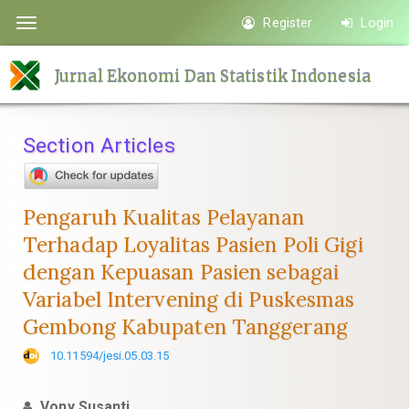
Quick
Register
Login
Toggle
jump
navigation
to
Jurnal Ekonomi Dan Statistik Indonesia
page
content
Main
Section Articles
Navigation
Main
Content
Pengaruh Kualitas Pelayanan
Sidebar
Terhadap Loyalitas Pasien Poli Gigi
dengan Kepuasan Pasien sebagai
Variabel Intervening di Puskesmas
Gembong Kabupaten Tanggerang
10.11594/jesi.05.03.15
Vony Susanti