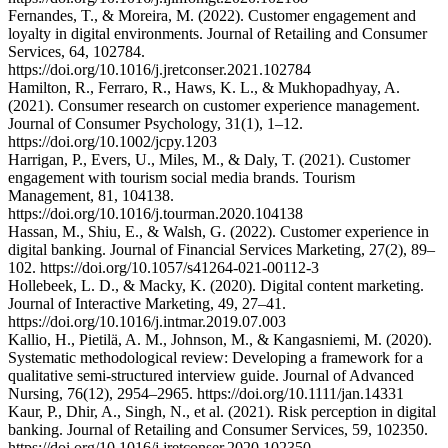
Fernandes, T., & Moreira, M. (2022). Customer engagement and
loyalty in digital environments. Journal of Retailing and Consumer
Services, 64, 102784.
https://doi.org/10.1016/j.jretconser.2021.102784
Hamilton, R., Ferraro, R., Haws, K. L., & Mukhopadhyay, A.
(2021). Consumer research on customer experience management.
Journal of Consumer Psychology, 31(1), 1–12.
https://doi.org/10.1002/jcpy.1203
Harrigan, P., Evers, U., Miles, M., & Daly, T. (2021). Customer
engagement with tourism social media brands. Tourism
Management, 81, 104138.
https://doi.org/10.1016/j.tourman.2020.104138
Hassan, M., Shiu, E., & Walsh, G. (2022). Customer experience in
digital banking. Journal of Financial Services Marketing, 27(2), 89–
102. https://doi.org/10.1057/s41264-021-00112-3
Hollebeek, L. D., & Macky, K. (2020). Digital content marketing.
Journal of Interactive Marketing, 49, 27–41.
https://doi.org/10.1016/j.intmar.2019.07.003
Kallio, H., Pietilä, A. M., Johnson, M., & Kangasniemi, M. (2020).
Systematic methodological review: Developing a framework for a
qualitative semi-structured interview guide. Journal of Advanced
Nursing, 76(12), 2954–2965. https://doi.org/10.1111/jan.14331
Kaur, P., Dhir, A., Singh, N., et al. (2021). Risk perception in digital
banking. Journal of Retailing and Consumer Services, 59, 102350.
https://doi.org/10.1016/j.jretconser.2020.102350