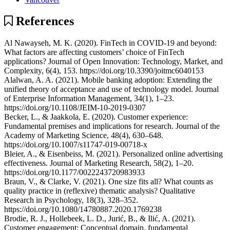
References
Al Nawayseh, M. K. (2020). FinTech in COVID-19 and beyond:
What factors are affecting customers’ choice of FinTech
applications? Journal of Open Innovation: Technology, Market, and
Complexity, 6(4), 153. https://doi.org/10.3390/joitmc6040153
Alalwan, A. A. (2021). Mobile banking adoption: Extending the
unified theory of acceptance and use of technology model. Journal
of Enterprise Information Management, 34(1), 1–23.
https://doi.org/10.1108/JEIM-10-2019-0307
Becker, L., & Jaakkola, E. (2020). Customer experience:
Fundamental premises and implications for research. Journal of the
Academy of Marketing Science, 48(4), 630–648.
https://doi.org/10.1007/s11747-019-00718-x
Bleier, A., & Eisenbeiss, M. (2021). Personalized online advertising
effectiveness. Journal of Marketing Research, 58(2), 1–20.
https://doi.org/10.1177/0022243720983933
Braun, V., & Clarke, V. (2021). One size fits all? What counts as
quality practice in (reflexive) thematic analysis? Qualitative
Research in Psychology, 18(3), 328–352.
https://doi.org/10.1080/14780887.2020.1769238
Brodie, R. J., Hollebeek, L. D., Jurić, B., & Ilić, A. (2021).
Customer engagement: Conceptual domain, fundamental