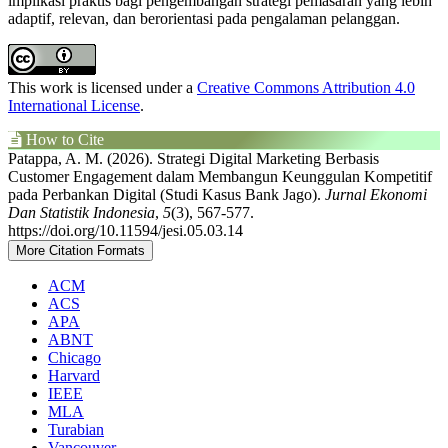
implikasi praktis bagi pengembangan strategi pemasaran yang lebih
adaptif, relevan, dan berorientasi pada pengalaman pelanggan.
Article
Details
This work is licensed under a
Creative Commons Attribution 4.0
International License
.
How to Cite
Patappa, A. M. (2026). Strategi Digital Marketing Berbasis
Customer Engagement dalam Membangun Keunggulan Kompetitif
pada Perbankan Digital (Studi Kasus Bank Jago).
Jurnal Ekonomi
Dan Statistik Indonesia
,
5
(3), 567-577.
https://doi.org/10.11594/jesi.05.03.14
More Citation Formats
ACM
ACS
APA
ABNT
Chicago
Harvard
IEEE
MLA
Turabian
Vancouver