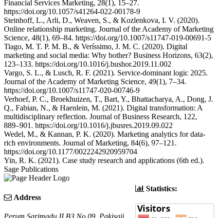
Financial Services Marketing, 28(1), 15–27.
https://doi.org/10.1057/s41264-022-00178-9
Steinhoff, L., Arli, D., Weaven, S., & Kozlenkova, I. V. (2020).
Online relationship marketing. Journal of the Academy of Marketing
Science, 48(1), 69–84. https://doi.org/10.1007/s11747-019-00691-5
Tiago, M. T. P. M. B., & Veríssimo, J. M. C. (2020). Digital
marketing and social media: Why bother? Business Horizons, 63(2),
123–133. https://doi.org/10.1016/j.bushor.2019.11.002
Vargo, S. L., & Lusch, R. F. (2021). Service-dominant logic 2025.
Journal of the Academy of Marketing Science, 49(1), 7–34.
https://doi.org/10.1007/s11747-020-00746-9
Verhoef, P. C., Broekhuizen, T., Bart, Y., Bhattacharya, A., Dong, J.
Q., Fabian, N., & Haenlein, M. (2021). Digital transformation: A
multidisciplinary reflection. Journal of Business Research, 122,
889–901. https://doi.org/10.1016/j.jbusres.2019.09.022
Wedel, M., & Kannan, P. K. (2020). Marketing analytics for data-
rich environments. Journal of Marketing, 84(6), 97–121.
https://doi.org/10.1177/0022242920959704
Yin, R. K. (2021). Case study research and applications (6th ed.).
Sage Publications
Statistics:
Address
Perum Sarimadu II B3 No.09, Pakisaji,