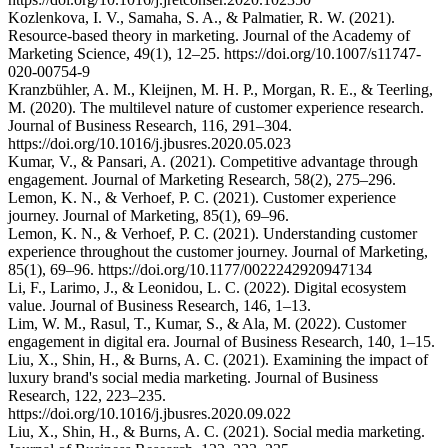
Kozlenkova, I. V., Samaha, S. A., & Palmatier, R. W. (2021).
Resource-based theory in marketing. Journal of the Academy of
Marketing Science, 49(1), 12–25. https://doi.org/10.1007/s11747-
020-00754-9
Kranzbühler, A. M., Kleijnen, M. H. P., Morgan, R. E., & Teerling,
M. (2020). The multilevel nature of customer experience research.
Journal of Business Research, 116, 291–304.
https://doi.org/10.1016/j.jbusres.2020.05.023
Kumar, V., & Pansari, A. (2021). Competitive advantage through
engagement. Journal of Marketing Research, 58(2), 275–296.
Lemon, K. N., & Verhoef, P. C. (2021). Customer experience
journey. Journal of Marketing, 85(1), 69–96.
Lemon, K. N., & Verhoef, P. C. (2021). Understanding customer
experience throughout the customer journey. Journal of Marketing,
85(1), 69–96. https://doi.org/10.1177/0022242920947134
Li, F., Larimo, J., & Leonidou, L. C. (2022). Digital ecosystem
value. Journal of Business Research, 146, 1–13.
Lim, W. M., Rasul, T., Kumar, S., & Ala, M. (2022). Customer
engagement in digital era. Journal of Business Research, 140, 1–15.
Liu, X., Shin, H., & Burns, A. C. (2021). Examining the impact of
luxury brand's social media marketing. Journal of Business
Research, 122, 223–235.
https://doi.org/10.1016/j.jbusres.2020.09.022
Liu, X., Shin, H., & Burns, A. C. (2021). Social media marketing.