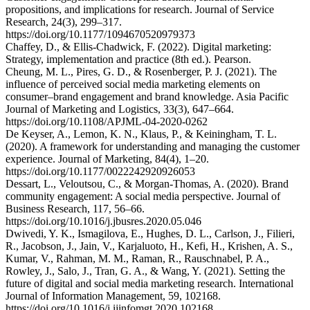
propositions, and implications for research. Journal of Service
Research, 24(3), 299–317.
https://doi.org/10.1177/1094670520979373
Chaffey, D., & Ellis-Chadwick, F. (2022). Digital marketing:
Strategy, implementation and practice (8th ed.). Pearson.
Cheung, M. L., Pires, G. D., & Rosenberger, P. J. (2021). The
influence of perceived social media marketing elements on
consumer–brand engagement and brand knowledge. Asia Pacific
Journal of Marketing and Logistics, 33(3), 647–664.
https://doi.org/10.1108/APJML-04-2020-0262
De Keyser, A., Lemon, K. N., Klaus, P., & Keiningham, T. L.
(2020). A framework for understanding and managing the customer
experience. Journal of Marketing, 84(4), 1–20.
https://doi.org/10.1177/0022242920926053
Dessart, L., Veloutsou, C., & Morgan-Thomas, A. (2020). Brand
community engagement: A social media perspective. Journal of
Business Research, 117, 56–66.
https://doi.org/10.1016/j.jbusres.2020.05.046
Dwivedi, Y. K., Ismagilova, E., Hughes, D. L., Carlson, J., Filieri,
R., Jacobson, J., Jain, V., Karjaluoto, H., Kefi, H., Krishen, A. S.,
Kumar, V., Rahman, M. M., Raman, R., Rauschnabel, P. A.,
Rowley, J., Salo, J., Tran, G. A., & Wang, Y. (2021). Setting the
future of digital and social media marketing research. International
Journal of Information Management, 59, 102168.
https://doi.org/10.1016/j.ijinfomgt.2020.102168