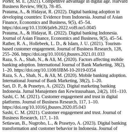
Porter, M. E. (2021). Competitive advantage in digital age. Harvard
Business Review, 99(3), 78–85.
Pratama, A., & Hidayat, R. (2022). Digital banking adoption in
developing countries: Evidence from Indonesia. Journal of Asian
Finance, Economics and Business, 9(5), 45–54.
https://doi.org/10.13106/jafeb.2022.vol9.no5.0045
Pratama, A., & Hidayat, R. (2022). Digital banking Indonesia.
Journal of Asian Finance, Economics and Business, 9(5), 45–54.
Rather, R. A., Hollebeek, L. D., & Islam, J. U. (2021). Tourism-
based customer engagement. Journal of Business Research, 128,
255–266. https://doi.org/10.1016/j.jbusres.2021.01.033
Raza, S. A., Shah, N., & Ali, M. (2020). Factors affecting mobile
banking adoption. International Journal of Bank Marketing, 38(2),
1–20. https://doi.org/10.1108/IJBM-10-2019-0354
Raza, S. A., Shah, N., & Ali, M. (2020). Mobile banking adoption.
International Journal of Bank Marketing, 38(2), 1–20.
Sari, D. P., & Prasetyo, A. (2022). Digital marketing banking
Indonesia. Jurnal Manajemen dan Kewirausahaan, 24(2), 101–110.
Sashi, C. M. (2021). Customer engagement and trust in digital
platforms. Journal of Business Research, 117, 1–10.
https://doi.org/10.1016/j.jbusres.2020.05.043
Sashi, C. M. (2021). Customer engagement and trust. Journal of
Business Research, 117, 1–10.
Setiawan, B., Nugroho, L., & Prasetyo, A. (2023). Digital banking
transformation and customer behavior in Indonesia. Journal of