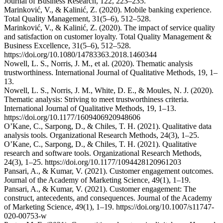
Journal of Business Research, 122, 223–235.
Marinković, V., & Kalinić, Z. (2020). Mobile banking experience.
Total Quality Management, 31(5–6), 512–528.
Marinković, V., & Kalinić, Z. (2020). The impact of service quality
and satisfaction on customer loyalty. Total Quality Management &
Business Excellence, 31(5–6), 512–528.
https://doi.org/10.1080/14783363.2018.1460344
Nowell, L. S., Norris, J. M., et al. (2020). Thematic analysis
trustworthiness. International Journal of Qualitative Methods, 19, 1–
13.
Nowell, L. S., Norris, J. M., White, D. E., & Moules, N. J. (2020).
Thematic analysis: Striving to meet trustworthiness criteria.
International Journal of Qualitative Methods, 19, 1–13.
https://doi.org/10.1177/1609406920948606
O’Kane, C., Sarpong, D., & Chiles, T. H. (2021). Qualitative data
analysis tools. Organizational Research Methods, 24(3), 1–25.
O’Kane, C., Sarpong, D., & Chiles, T. H. (2021). Qualitative
research and software tools. Organizational Research Methods,
24(3), 1–25. https://doi.org/10.1177/1094428120961203
Pansari, A., & Kumar, V. (2021). Customer engagement outcomes.
Journal of the Academy of Marketing Science, 49(1), 1–19.
Pansari, A., & Kumar, V. (2021). Customer engagement: The
construct, antecedents, and consequences. Journal of the Academy
of Marketing Science, 49(1), 1–19. https://doi.org/10.1007/s11747-
020-00753-w