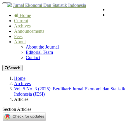
Quick
Toggle
Jurnal Ekonomi Dan Statistik Indonesia
Register
jump
navigation
Login
to
Home
page
Current
content
Archives
Announcements
Main
Fees
Navigation
About
Main
About the Journal
Content
Editorial Team
Sidebar
Contact
Search
Home
Archives
Vol. 5 No. 3 (2025): Berdikari: Jurnal Ekonomi dan Statistik
Indonesia (JESI)
Articles
Section Articles