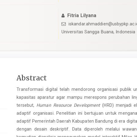
Fitria Lilyana
iskandar.ahmaddien@usbypkp.ac.i
Universitas Sangga Buana, Indonesia
pro.article.sidebar##
Main
Abstract
Article
Transformasi digital telah mendorong organisasi publik u
Content
kapasitas aparatur agar mampu merespons perubahan lin
tersebut,
Human Resource Development
(HRD) menjadi el
adaptif organisasi. Penelitian ini bertujuan untuk menga
adaptif Pemerintah Daerah Kabupaten Bandung di era digita
dengan desain deskriptif. Data diperoleh melalui wawa
kemudian dianalisis menggunakan model interaktif Miles, 