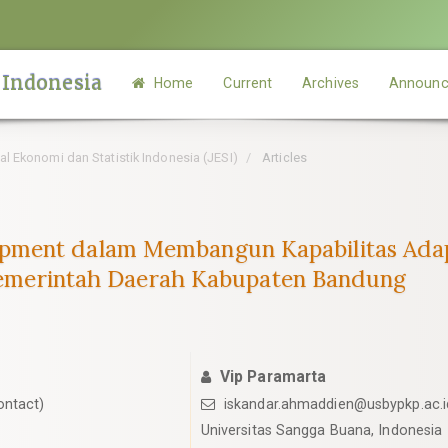
 Indonesia
Home
Current
Archives
Announc
rnal Ekonomi dan Statistik Indonesia (JESI)
Articles
ment dalam Membangun Kapabilitas Adapti
a Pemerintah Daerah Kabupaten Bandung
Vip Paramarta
ontact)
iskandar.ahmaddien@usbypkp.ac.i
Universitas Sangga Buana, Indonesia