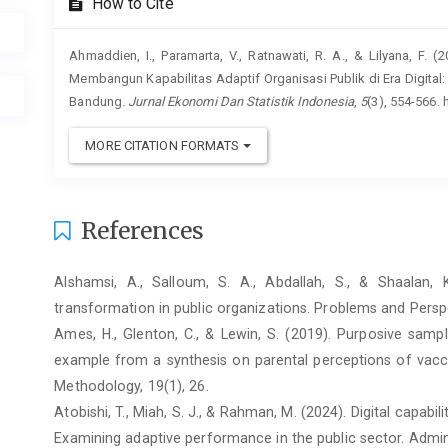
How to Cite
Ahmaddien, I., Paramarta, V., Ratnawati, R. A., & Lilyana, F
Membangun Kapabilitas Adaptif Organisasi Publik di Era Digital:
Bandung.
Jurnal Ekonomi Dan Statistik Indonesia
,
5
(3), 554-566. 
MORE CITATION FORMATS
References
Alshamsi, A., Salloum, S. A., Abdallah, S., & Shaalan, K
transformation in public organizations. Problems and Pers
Ames, H., Glenton, C., & Lewin, S. (2019). Purposive sampl
example from a synthesis on parental perceptions of va
Methodology, 19(1), 26.
Atobishi, T., Miah, S. J., & Rahman, M. (2024). Digital capabili
Examining adaptive performance in the public sector. Admini