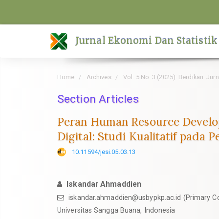
Quick
jump
to
Jurnal Ekonomi Dan Statistik
page
content
Main
Home
Archives
Vol. 5 No. 3 (2025): Berdikari: Ju
Navigation
Main
Section Articles
Content
Peran Human Resource Develop
Sidebar
Digital: Studi Kualitatif pad
10.11594/jesi.05.03.13
Iskandar Ahmaddien
iskandar.ahmaddien@usbypkp.ac.id (Primary C
Universitas Sangga Buana, Indonesia