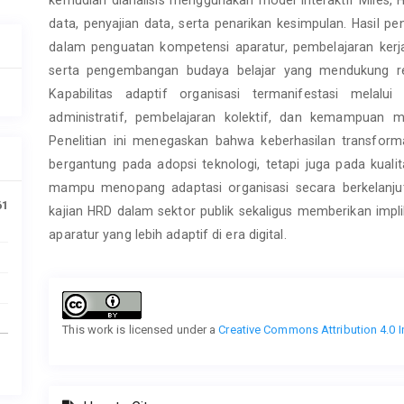
data, penyajian data, serta penarikan kesimpulan. Hasil 
dalam penguatan kompetensi aparatur, pembelajaran kerja
serta pengembangan budaya belajar yang mendukung res
Kapabilitas adaptif organisasi termanifestasi melalui p
administratif, pembelajaran kolektif, dan kemampuan m
Penelitian ini menegaskan bahwa keberhasilan transformas
bergantung pada adopsi teknologi, tetapi juga pada ku
mampu menopang adaptasi organisasi secara berkelanjut
61
kajian HRD dalam sektor publik sekaligus memberikan impl
aparatur yang lebih adaptif di era digital.
Article
Details
This work is licensed under a
Creative Commons Attribution 4.0 I