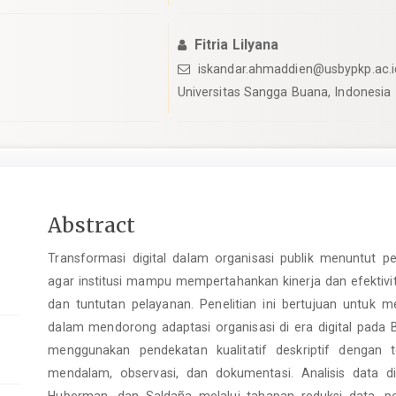
Fitria Lilyana
iskandar.ahmaddien@usbypkp.ac.i
Universitas Sangga Buana, Indonesia
pro.article.sidebar##
Main
Abstract
Article
Transformasi digital dalam organisasi publik menuntut 
Content
agar institusi mampu mempertahankan kinerja dan efektivit
dan tuntutan pelayanan. Penelitian ini bertujuan untuk
dalam mendorong adaptasi organisasi di era digital pada B
menggunakan pendekatan kualitatif deskriptif dengan
mendalam, observasi, dan dokumentasi. Analisis data d
Huberman, dan Saldaña melalui tahapan reduksi data, pe