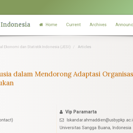
 Indonesia
Home
Current
Archives
Announc
rnal Ekonomi dan Statistik Indonesia (JESI)
Articles
sia dalam Mendorong Adaptasi Organisasi 
nukan
Vip Paramarta
ontact)
Iskandar.ahmaddien@usbypkp.ac.i
Universitas Sangga Buana, Indonesia