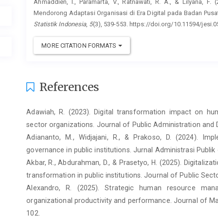
Ahmaddien, I., Paramarta, V., Ratnawati, R. A., & Lilyana, 
Mendorong Adaptasi Organisasi di Era Digital pada Badan Pusa
Statistik Indonesia
,
5
(3), 539-553. https://doi.org/10.11594/jesi.0
MORE CITATION FORMATS
References
Adawiah, R. (2023). Digital transformation impact on h
sector organizations. Journal of Public Administration and 
Adiananto, M., Widjajani, R., & Prakoso, D. (2024). Im
governance in public institutions. Jurnal Administrasi Publik
Akbar, R., Abdurahman, D., & Prasetyo, H. (2025). Digitaliz
transformation in public institutions. Journal of Public Sect
Alexandro, R. (2025). Strategic human resource manag
organizational productivity and performance. Journal of M
102.