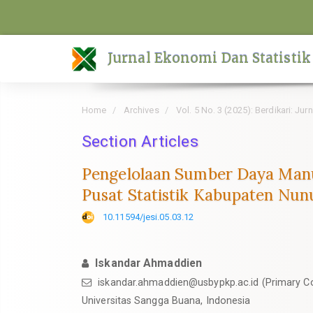
Quick
jump
to
Jurnal Ekonomi Dan Statistik
page
content
Main
Home
Archives
Vol. 5 No. 3 (2025): Berdikari: Ju
Navigation
Main
Section Articles
Content
Pengelolaan Sumber Daya Manu
Sidebar
Pusat Statistik Kabupaten Nu
10.11594/jesi.05.03.12
Iskandar Ahmaddien
iskandar.ahmaddien@usbypkp.ac.id (Primary C
Universitas Sangga Buana, Indonesia