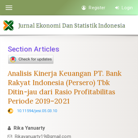
Quick
Register
Login
Toggle
jump
navigation
to
Jurnal Ekonomi Dan Statistik Indonesia
page
content
Main
Section Articles
Navigation
Main
Content
Analisis Kinerja Keuangan PT. Bank
Sidebar
Rakyat Indonesia (Persero) Tbk
Ditin-jau dari Rasio Profitabilitas
Periode 2019–2021
10.11594/jesi.05.03.10
Rika Yanuarty
Rikayanuarty19@gmail.com