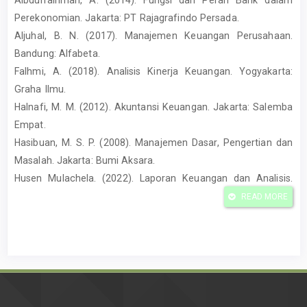
Perekonomian. Jakarta: PT Rajagrafindo Persada.
Aljuhal, B. N. (2017). Manajemen Keuangan Perusahaan.
Bandung: Alfabeta.
Falhmi, A. (2018). Analisis Kinerja Keuangan. Yogyakarta:
Graha Ilmu.
Halnafi, M. M. (2012). Akuntansi Keuangan. Jakarta: Salemba
Empat.
Hasibuan, M. S. P. (2008). Manajemen Dasar, Pengertian dan
Masalah. Jakarta: Bumi Aksara.
Husen Mulachela. (2022). Laporan Keuangan dan Analisis.
Malang: UB Press.
READ MORE
IAI (Ikatan Akuntan Indonesia). (2007). Standar Akuntansi
Keuangan. Jakarta: IAI.
Kasmir. (2016). Analisis Laporan Keuangan. Jakarta: PT Raja
Grafindo Persada.
Kasmir. (2019). Analisis Laporan Keuangan dan Rasio
Keuangan. Jakarta: PT Raja Grafindo Persada.