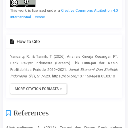
Details
This work is licensed under a
Creative Commons Attribution 4.0
International License
.
How to Cite
Yanuarty, R., & Tarinih, T. (2026). Analisis Kinerja Keuangan PT.
Bank Rakyat Indonesia (Persero) Tbk Ditin-jau dari Rasio
Profitabilitas Periode 2019–2021.
Jurnal Ekonomi Dan Statistik
Indonesia
,
5
(3), 517-523. https://doi.org/10.11594/jesi.05.03.10
MORE CITATION FORMATS
References
Albdurralhman, A. (2014). Fungsi dan Peran Bank dalam