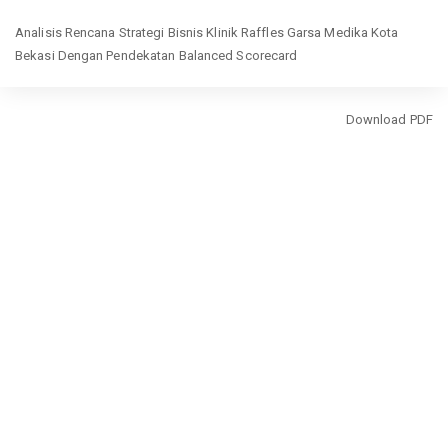
Return
Analisis Rencana Strategi Bisnis Klinik Raffles Garsa Medika Kota
to
Bekasi Dengan Pendekatan Balanced Scorecard
Article
Details
Download
Download PDF