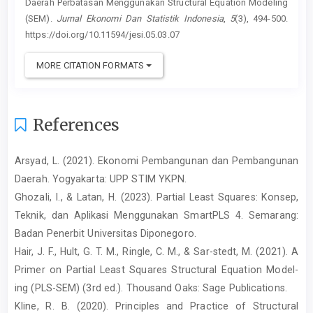
Daerah Perbatasan Menggunakan Structural Equation Modeling
(SEM).
Jurnal Ekonomi Dan Statistik Indonesia
,
5
(3), 494-500.
https://doi.org/10.11594/jesi.05.03.07
MORE CITATION FORMATS
References
Arsyad, L. (2021). Ekonomi Pembangunan dan Pembangunan
Daerah. Yogyakarta: UPP STIM YKPN.
Ghozali, I., & Latan, H. (2023). Partial Least Squares: Konsep,
Teknik, dan Aplikasi Menggunakan SmartPLS 4. Semarang:
Badan Penerbit Universitas Diponegoro.
Hair, J. F., Hult, G. T. M., Ringle, C. M., & Sar-stedt, M. (2021). A
Primer on Partial Least Squares Structural Equation Model-
ing (PLS-SEM) (3rd ed.). Thousand Oaks: Sage Publications.
Kline, R. B. (2020). Principles and Practice of Structural