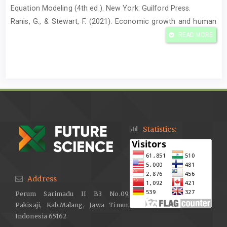
Equation Modeling (4th ed.). New York: Guilford Press.
Ranis, G., & Stewart, F. (2021). Economic growth and human
development: Updat-ed perspectives. World Development,
READ MORE
138, 105–113.
Sjafrizal. (2020). Perencanaan Pembangunan Daerah dalam
Era Otonomi. Jakarta: Rajawali Pers.
Todaro, M. P., & Smith, S. C. (2020). Eco-nomic Development
(13th ed.). New York: Pearson Education.
United Nations Development Programme. (2022). Human
Development Report 2022. New York: UNDP.
Statistics:
World Bank. (2020). Border Area Devel-opment and Regional
Economic Growth. Washington, DC: World Bank.
World Bank. (2021). Indonesia Economic Pro-spects:
Address
Boosting the Recovery. Washing-ton, DC: World Bank.
Perum Sarimadu II B3 No.09,
Pakisaji, Kab.Malang, Jawa Timur,
Indonesia 65162