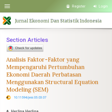
Quick
Register
Login
Toggle
jump
navigation
to
Jurnal Ekonomi Dan Statistik Indonesia
page
content
Main
Section Articles
Navigation
Main
Content
Analisis Faktor-Faktor yang
Sidebar
Mempengaruhi Pertumbuhan
Ekonomi Daerah Perbatasan
Menggunakan Structural Equation
Modeling (SEM)
10.11594/jesi.05.03.07
Herlina Herlina