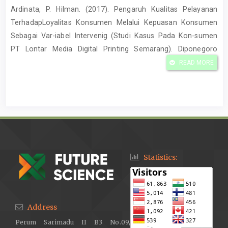
Ardinata, P. Hilman. (2017). Pengaruh Kualitas Pelayanan
TerhadapLoyalitas Konsumen Melalui Kepuasan Konsumen
Sebagai Var-iabel Intervenig (Studi Kasus Pada Kon-sumen
PT Lontar Media Digital Printing Semarang). Diponegoro
Journal Of Socal And Political.
READ MORE
Astihani, D.M. (2019). Pengaruh Kualitas Layanan dan
Kepuasan Terhadap Loyal-itas Nasabah PT. Bank BRI Syariah
Cabang Madiun.
Azizah, S. N. (2023). Pengaruh Kualitas Pela-yanan dan Harga
Terhadap Keputusan Pembelian Go Food di Kota Palembang.
Eza. A. M., Satya. I., Suryawatdana. E., (2022). Pengaruh
Kualitas Produk Dan Penetapan Harga Terhadap Keputusan
Statistics:
Pembelian (Studi Kasus Pada Toko Deva Elektronik). Jurnal
Ilmiah Bidang Ilmu Ekonomi, 20(4).
Fatriani, R. (2018). Bentuk-bentuk Produk Bank Konvensional
Address
dan Bank Syariah Di Indonesia. Jurnal Ensiklopedia, 1(1).
Gofur. A., 2019. Pengaruh Kualitas Pelayanan dan Harga
Perum Sarimadu II B3 No.09,