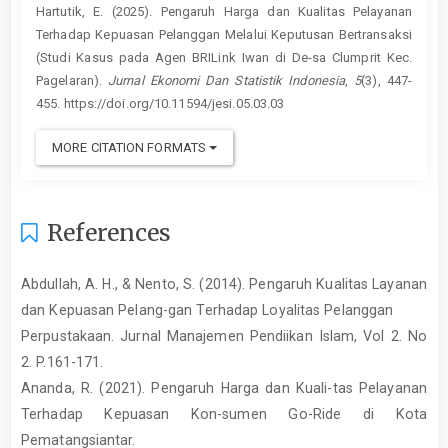
Hartutik, E. (2025). Pengaruh Harga dan Kualitas Pelayanan
Terhadap Kepuasan Pelanggan Melalui Keputusan Bertransaksi
(Studi Kasus pada Agen BRILink Iwan di De-sa Clumprit Kec.
Pagelaran).
Jurnal Ekonomi Dan Statistik Indonesia
,
5
(3), 447-
455. https://doi.org/10.11594/jesi.05.03.03
MORE CITATION FORMATS
References
Abdullah, A. H., & Nento, S. (2014). Pengaruh Kualitas Layanan
dan Kepuasan Pelang-gan Terhadap Loyalitas Pelanggan
Perpustakaan. Jurnal Manajemen Pendiikan Islam, Vol 2. No
2. P.161-171.
Ananda, R. (2021). Pengaruh Harga dan Kuali-tas Pelayanan
Terhadap Kepuasan Kon-sumen Go-Ride di Kota
Pematangsiantar.