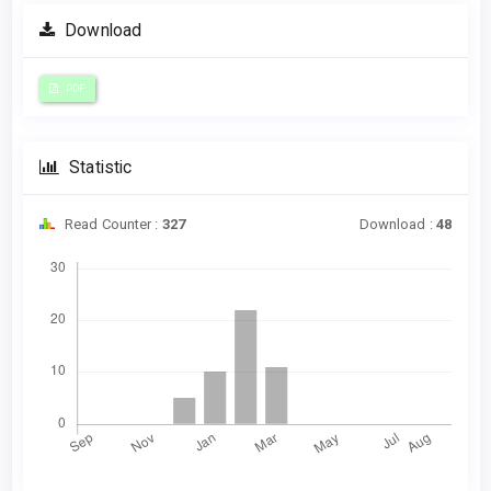
Download
PDF
Statistic
Read Counter :
327
Download :
48
Downloads