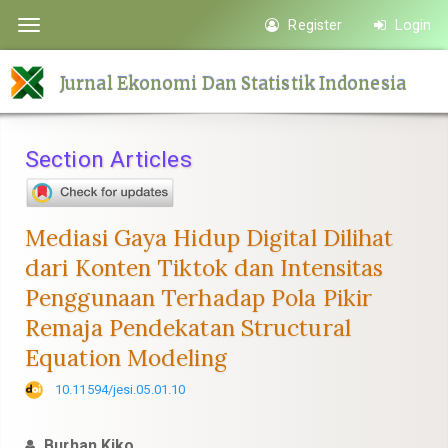
Quick
Register
Login
Toggle
jump
navigation
to
Jurnal Ekonomi Dan Statistik Indonesia
page
content
Main
Section Articles
Navigation
Main
Content
Mediasi Gaya Hidup Digital Dilihat
Sidebar
dari Konten Tiktok dan Intensitas
Penggunaan Terhadap Pola Pikir
Remaja Pendekatan Structural
Equation Modeling
10.11594/jesi.05.01.10
Burhan Kiko