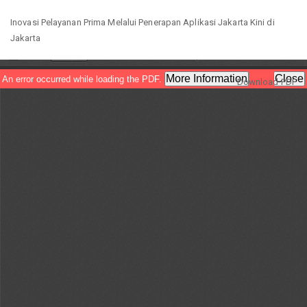
Return
Inovasi Pelayanan Prima Melalui Penerapan Aplikasi Jakarta Kini di
to
Jakarta
Article
Details
Download
Download PDF